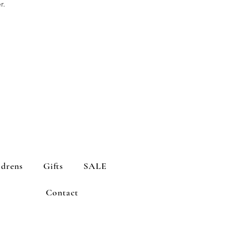
r.
ldrens
Gifts
SALE
Contact