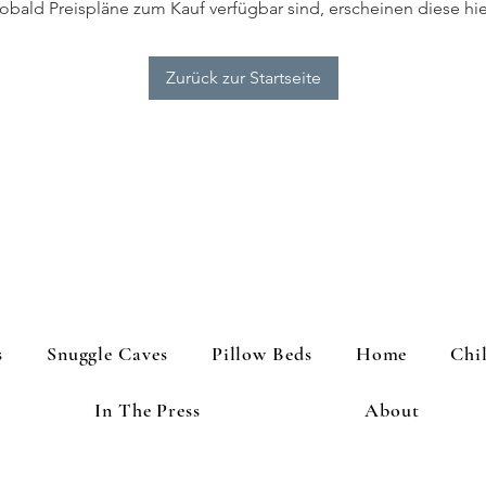
obald Preispläne zum Kauf verfügbar sind, erscheinen diese hie
Zurück zur Startseite
s
Snuggle Caves
Pillow Beds
Home
Chi
In The Press
About