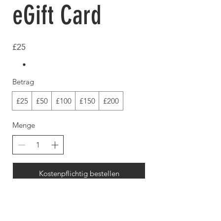
eGift Card
£25
Betrag
£25
£50
£100
£150
£200
Menge
Kostenpflichtig bestellen
Exclusive World Secrets